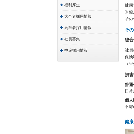
福利厚生
健康
※健
大卒者採用情報
その
高卒者採用情報
その
社員募集
総合
社員
中途採用情報
保険
（※
損害
普通
日常
個人
不慮
健康