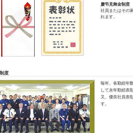
慶弔見舞金制度
社員またはその
れます。
制度
毎年、各勤続年数
して永年勤続表
又、優良社員表
す。