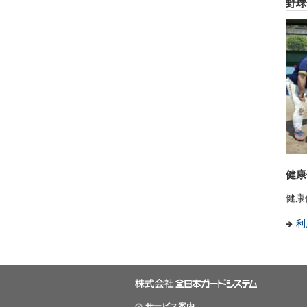
野球
健康
健康
利
サービス案内