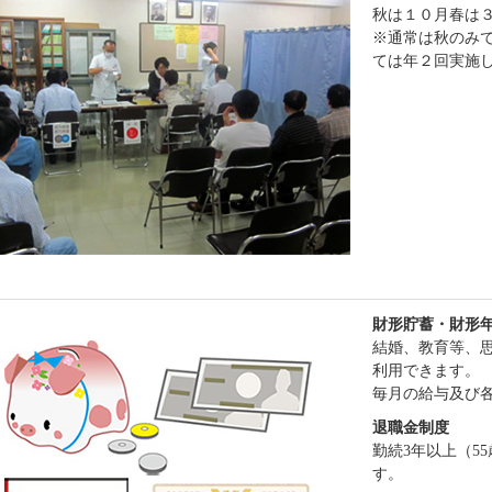
秋は１０月春は
※通常は秋のみ
ては年２回実施
財形貯蓄・財形
結婚、教育等、
利用できます。
毎月の給与及び
退職金制度
勤続3年以上（5
す。