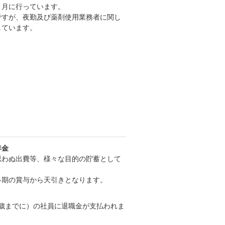
３月に行っています。
ですが、夜勤及び薬剤使用業務者に関し
しています。
年金
思わぬ出費等、様々な目的の貯蓄として
各期の賞与から天引きとなります。
5歳までに）の社員に退職金が支払われま