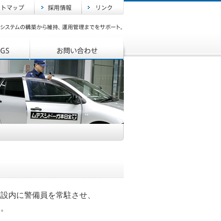
施設内に警備員を常駐させ、
す。