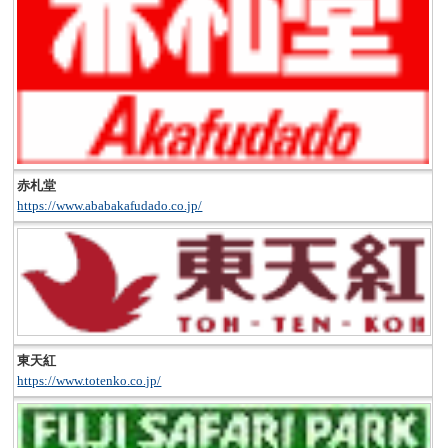
赤札堂
https://www.ababakafudado.co.jp/
東天紅
https://www.totenko.co.jp/