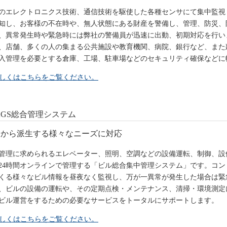
のエレクトロニクス技術、通信技術を駆使した各種センサにて集中監視
知し、お客様の不在時や、無人状態にある財産を警備し、管理、防災、
、異常発生時や緊急時には弊社の警備員が迅速に出動、初期対応を行い
、店舗、多くの人の集まる公共施設や教育機関、病院、銀行など、また
入管理を必要とする倉庫、工場、駐車場などのセキュリティ確保などに
しくはこちらをご覧ください。
AGS総合管理システム
物から派生する様々なニーズに対応
管理に求められるエレベーター、照明、空調などの設備運転、制御、設
24時間オンラインで管理する「ビル総合集中管理システム」です。コ
くる様々なビル情報を昼夜なく監視し、万が一異常が発生した場合は緊
、ビルの設備の運転や、その定期点検・メンテナンス、清掃・環境測定
ビル運営をするための必要なサービスをトータルにサポートします。
しくはこちらをご覧ください。