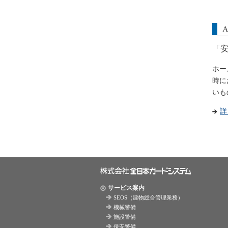
「
ホー
時に
いも
詳
サービス案内
SEOS（建物総合管理業務）
機械警備
施設警備
保安警備