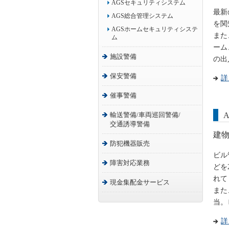
AGSセキュリティシステム
最新
AGS総合管理システム
を関
AGSホームセキュリティシステ
また
ム
ーム
施設警備
の出
保安警備
詳
催事警備
輸送警備/車両巡回警備/
交通誘導警備
建
防犯機器販売
ビル
障害対応業務
どを
れて
現金集配金サービス
また
当。
詳